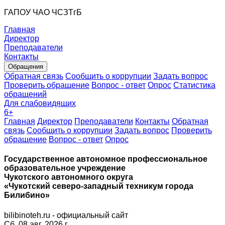
ГАПОУ ЧАО ЧСЗТгБ
Главная
Директор
Преподаватели
Контакты
Обращения
Обратная связь
Сообщить о коррупции
Задать вопрос
Проверить обращение
Вопрос - ответ
Опрос
Статистика
обращений
Для слабовидящих
6
+
Главная
Директор
Преподаватели
Контакты
Обратная
связь
Сообщить о коррупции
Задать вопрос
Проверить
обращение
Вопрос - ответ
Опрос
Государственное автономное профессиональное
образовательное учреждение
Чукотского автономного округа
«Чукотский северо-западный техникум города
Билибино»
bilibinoteh.ru - официальный сайт
Сб. 08 авг. 2026 г.