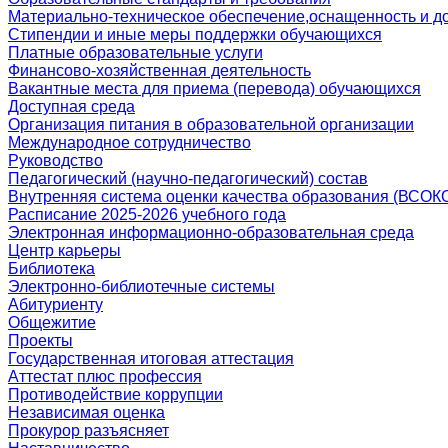
Материально-техническое обеспечение,оснащенность и д
Стипендии и иные меры поддержки обучающихся
Платные образовательные услуги
Финансово-хозяйственная деятельность
Вакантные места для приема (перевода) обучающихся
Доступная среда
Организация питания в образовательной организации
Международное сотрудничество
Руководство
Педагогический (научно-педагогический) состав
Внутренняя система оценки качества образования (ВСОК
Расписание 2025-2026 учебного года
Электронная информационно-образовательная среда
Центр карьеры
Библиотека
Электронно-библиотечные системы
Абитуриенту
Общежитие
Проекты
Государственная итоговая аттестация
Аттестат плюс профессия
Противодействие коррупции
Независимая оценка
Прокурор разъясняет