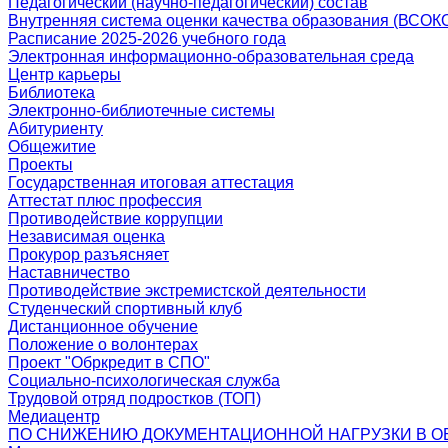
Педагогический (научно-педагогический) состав
Внутренняя система оценки качества образования (ВСОК
Расписание 2025-2026 учебного года
Электронная информационно-образовательная среда
Центр карьеры
Библиотека
Электронно-библиотечные системы
Абитуриенту
Общежитие
Проекты
Государственная итоговая аттестация
Аттестат плюс профессия
Противодействие коррупции
Независимая оценка
Прокурор разъясняет
Наставничество
Противодействие экстремистской деятельности
Студенческий спортивный клуб
Дистанционное обучение
Положение о волонтерах
Проект "Обркредит в СПО"
Социально-психологическая служба
Трудовой отряд подростков (ТОП)
Медиацентр
ПО СНИЖЕНИЮ ДОКУМЕНТАЦИОННОЙ НАГРУЗКИ В О