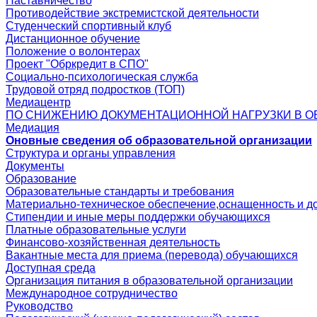
Наставничество
Противодействие экстремистской деятельности
Студенческий спортивный клуб
Дистанционное обучение
Положение о волонтерах
Проект "Обркредит в СПО"
Социально-психологическая служба
Трудовой отряд подростков (ТОП)
Медиацентр
ПО СНИЖЕНИЮ ДОКУМЕНТАЦИОННОЙ НАГРУЗКИ В О
Медиация
Оновные сведения об образовательной организации
Структура и органы управления
Документы
Образование
Образовательные стандарты и требования
Материально-техническое обеспечение,оснащенность и д
Стипендии и иные меры поддержки обучающихся
Платные образовательные услуги
Финансово-хозяйственная деятельность
Вакантные места для приема (перевода) обучающихся
Доступная среда
Организация питания в образовательной организации
Международное сотрудничество
Руководство