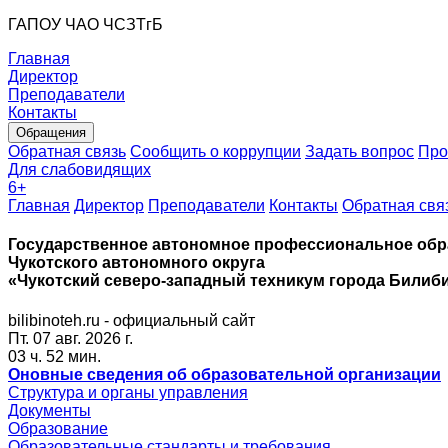
ГАПОУ ЧАО ЧСЗТгБ
Главная
Директор
Преподаватели
Контакты
Обращения
Обратная связь
Сообщить о коррупции
Задать вопрос
Про
Для слабовидящих
6
+
Главная
Директор
Преподаватели
Контакты
Обратная свя
Государственное автономное профессиональное обр
Чукотского автономного округа
«Чукотский северо-западный техникум города Билиб
bilibinoteh.ru - официальный сайт
Пт. 07 авг. 2026 г.
03 ч. 52 мин.
Оновные сведения об образовательной организации
Структура и органы управления
Документы
Образование
Образовательные стандарты и требования