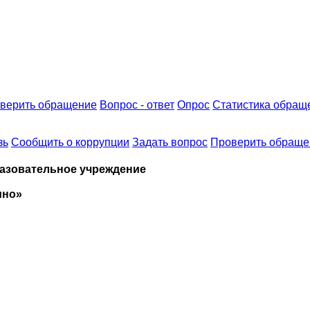
верить обращение
Вопрос - ответ
Опрос
Статистика обращ
зь
Сообщить о коррупции
Задать вопрос
Проверить обраще
азовательное учреждение
ино»