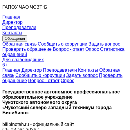
ГАПОУ ЧАО ЧСЗТгБ
Главная
Директор
Преподаватели
Контакты
Обращения
Обратная связь
Сообщить о коррупции
Задать вопрос
Проверить обращение
Вопрос - ответ
Опрос
Статистика
обращений
Для слабовидящих
6
+
Главная
Директор
Преподаватели
Контакты
Обратная
связь
Сообщить о коррупции
Задать вопрос
Проверить
обращение
Вопрос - ответ
Опрос
Государственное автономное профессиональное
образовательное учреждение
Чукотского автономного округа
«Чукотский северо-западный техникум города
Билибино»
bilibinoteh.ru - официальный сайт
Сб. 08 авг. 2026 г.