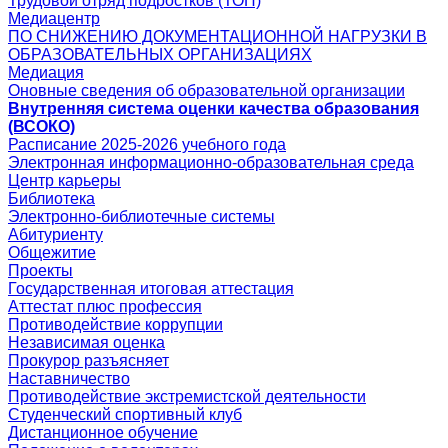
Трудовой отряд подростков (ТОП)
Медиацентр
ПО СНИЖЕНИЮ ДОКУМЕНТАЦИОННОЙ НАГРУЗКИ В
ОБРАЗОВАТЕЛЬНЫХ ОРГАНИЗАЦИЯХ
Медиация
Оновные сведения об образовательной организации
Внутренняя система оценки качества образования
(ВСОКО)
Расписание 2025-2026 учебного года
Электронная информационно-образовательная среда
Центр карьеры
Библиотека
Электронно-библиотечные системы
Абитуриенту
Общежитие
Проекты
Государственная итоговая аттестация
Аттестат плюс профессия
Противодействие коррупции
Независимая оценка
Прокурор разъясняет
Наставничество
Противодействие экстремистской деятельности
Студенческий спортивный клуб
Дистанционное обучение