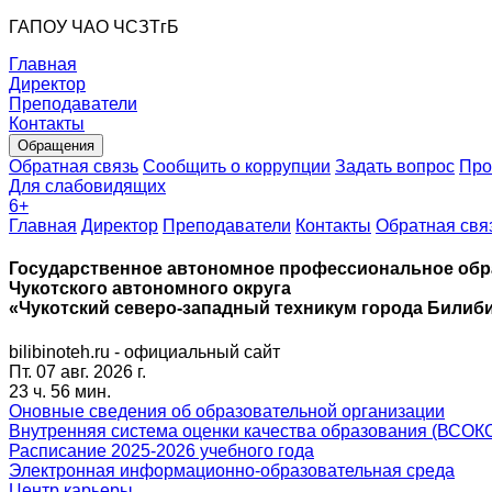
ГАПОУ ЧАО ЧСЗТгБ
Главная
Директор
Преподаватели
Контакты
Обращения
Обратная связь
Сообщить о коррупции
Задать вопрос
Про
Для слабовидящих
6
+
Главная
Директор
Преподаватели
Контакты
Обратная свя
Государственное автономное профессиональное обр
Чукотского автономного округа
«Чукотский северо-западный техникум города Билиб
bilibinoteh.ru - официальный сайт
Пт. 07 авг. 2026 г.
23 ч. 56 мин.
Оновные сведения об образовательной организации
Внутренняя система оценки качества образования (ВСОК
Расписание 2025-2026 учебного года
Электронная информационно-образовательная среда
Центр карьеры