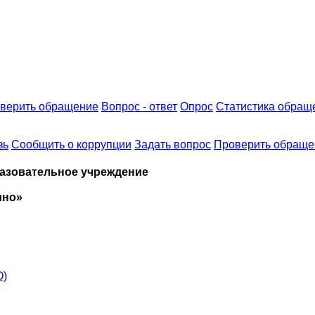
верить обращение
Вопрос - ответ
Опрос
Статистика обращ
зь
Сообщить о коррупции
Задать вопрос
Проверить обраще
азовательное учреждение
ино»
О)